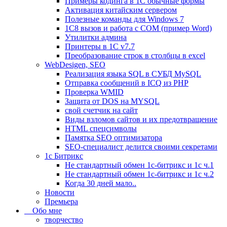
Примеры кодинга в 1С обычные формы
Активация китайским сервером
Полезные команды для Windows 7
1C8 вызов и работа с COM (пример Word)
Утилитки админа
Принтеры в 1С v7.7
Преобразование строк в столбцы в excel
WebDesigen, SEO
Реализация языка SQL в СУБД MySQL
Отправка сообщений в ICQ из PHP
Проверка WMID
Защита от DOS на MYSQL
свой счетчик на сайт
Виды взломов сайтов и их предотвращение
HTML cпецсимволы
Памятка SEO оптимизатора
SEO-специалист делится своими секретами
1c Битрикс
Не стандартный обмен 1с-битрикс и 1с ч.1
Не стандартный обмен 1с-битрикс и 1с ч.2
Когда 30 дней мало..
Новости
Премьера
Обо мне
творчество