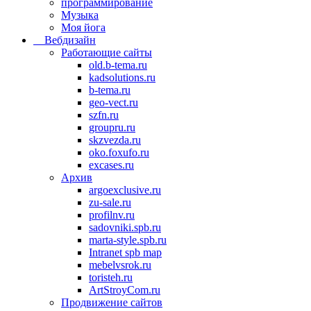
программирование
Музыка
Моя йога
Вебдизайн
Работающие сайты
old.b-tema.ru
kadsolutions.ru
b-tema.ru
geo-vect.ru
szfn.ru
groupru.ru
skzvezda.ru
oko.foxufo.ru
excases.ru
Архив
argoexclusive.ru
zu-sale.ru
profilnv.ru
sadovniki.spb.ru
marta-style.spb.ru
Intranet spb map
mebelvsrok.ru
toristeh.ru
ArtStroyCom.ru
Продвижение сайтов