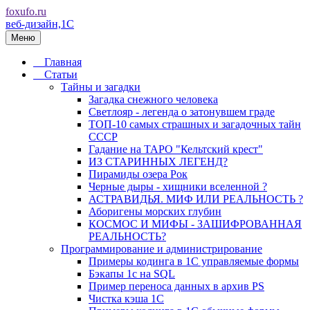
foxufo.ru
веб-дизайн,1C
Меню
Главная
Статьи
Тайны и загадки
Загадка снежного человека
Светлояр - легенда о затонувшем граде
ТОП-10 самых страшных и загадочных тайн
СССР
Гадание на ТАРО "Кельтский крест"
ИЗ СТАРИННЫХ ЛЕГЕНД?
Пирамиды озера Рок
Черные дыры - хищники вселенной ?
АСТРАВИДЬЯ. МИФ ИЛИ РЕАЛЬНОСТЬ ?
Аборигены морских глубин
КОСМОС И МИФЫ - ЗАШИФРОВАННАЯ
РЕАЛЬНОСТЬ?
Программирование и администрирование
Примеры кодинга в 1С управляемые формы
Бэкапы 1с на SQL
Пример переноса данных в архив PS
Чистка кэша 1С