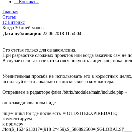
Контакты
Главная
Статьи
1c Битрикс
Когда 30 дней мало..
Дата публикации:
22.06.2018 11:54:04
Это статья только для ознакомления.
При разработке сложных проектов или когда заказчик сам не по
В случае если заказчик отказался покупать лицензию, пока нич
Убедительная просьба не использовать это в корыстных целях,
используйте это локально на диске своего компьютера:
Открываем в редакторе файл /bitrix/modules/main/include.php –
он в закодированном виде
ищем цикл for где после есть = OLDSITEEXPIREDATE;
комментируем
к примеру
//for($_1624613017=(918-2*459),$_586892500=($GLOBA