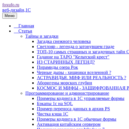
foxufo.ru
веб-дизайн,1C
Меню
Главная
Статьи
Тайны и загадки
Загадка снежного человека
Светлояр - легенда о затонувшем граде
ТОП-10 самых страшных и загадочных тайн
Гадание на ТАРО "Кельтский крест"
ИЗ СТАРИННЫХ ЛЕГЕНД?
Пирамиды озера Рок
Черные дыры - хищники вселенной ?
АСТРАВИДЬЯ. МИФ ИЛИ РЕАЛЬНОСТЬ ?
Аборигены морских глубин
КОСМОС И МИФЫ - ЗАШИФРОВАННАЯ 
Программирование и администрирование
Примеры кодинга в 1С управляемые формы
Бэкапы 1с на SQL
Пример переноса данных в архив PS
Чистка кэша 1С
Примеры кодинга в 1С обычные формы
Активация китайским сервером