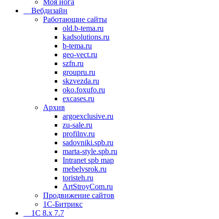
Моя йога
Вебдизайн
Работающие сайты
old.b-tema.ru
kadsolutions.ru
b-tema.ru
geo-vect.ru
szfn.ru
groupru.ru
skzvezda.ru
oko.foxufo.ru
excases.ru
Архив
argoexclusive.ru
zu-sale.ru
profilnv.ru
sadovniki.spb.ru
marta-style.spb.ru
Intranet spb map
mebelvsrok.ru
toristeh.ru
ArtStroyCom.ru
Продвижение сайтов
1С-Битрикс
1C 8.x 7.7