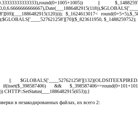
333333+0.33333333333333),round(0+1005+1005)) || $_14
0,0,6.6666666666667),Date(___1886482915(118)),$GLOBALS['____
'][69](___1886482915(120)))); $_1624613017< round(0+5+5),$_
;$GLOBALS['____527621258'][70]($_823611950, $_1488259752);
2915(647)) || $GLOBALS['____527621258'][132](OLDSIT
(isset($_398587406) && $_398587406==round(0+101+101+101
) CHTTP::SetStatus(___1886482915(653));}
оверки в незакодированных файлах, их всего 2: