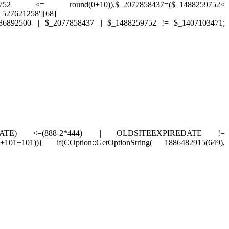
88259752 <= round(0+10)),$_2077858437=($_1488259752<
527621258'][68]
586892500 || $_2077858437 || $_1488259752 != $_1407103471;
EEXPIREDATE) <=(888-2*444) || OLDSITEEXPIREDATE !=
+101)){ if(COption::GetOptionString(___1886482915(649),