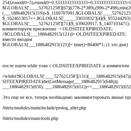
254),round(0+5),round(0+0.33333333333333+0.33333333
$GLOBALS['____527621258'][67]((778-2*389),(996-2*498),min(2
(___1886482915(119))-$_1169707091,$GLOBALS['____527621258
$_1624613017++,$GLOBALS['_____33031832'][4]($_955244293))
$GLOBALS['____527621258'][71]($_639020917, $_1407103471);
комментируем присвоение = OLDSITEEXPIREDATE;
//$GLOBALS[___1886482915(121)]= OLDSITEEXPIREDATE;
вместо вводим
$GLOBALS[___1886482915(121)]= time()+86400*1; (1 это дни)
после ишем while тоже с OLDSITEEXPIREDATE и комментим
//while(!$GLOBALS['____527621258'][131](___188648
SITEEXPIREDATE)die(GetMessage(___1886482915(648))); if
___1886482915(650), ___1886482915(651))==___1886482915(652)
Это еще не все, теперь необходимо закомментировать явные пр
/bitrix/modules/main/include/prolog_after.php
/bitrix/modules/main/tools.php