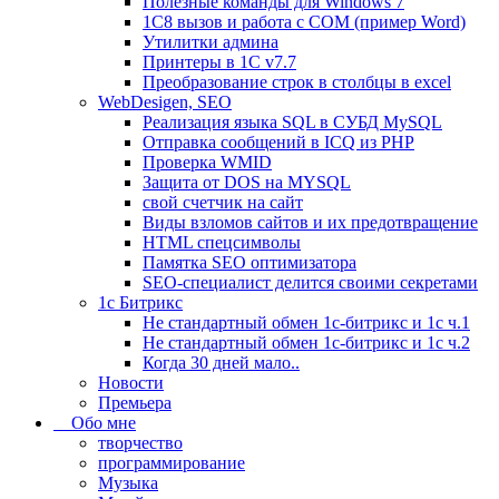
Полезные команды для Windows 7
1C8 вызов и работа с COM (пример Word)
Утилитки админа
Принтеры в 1С v7.7
Преобразование строк в столбцы в excel
WebDesigen, SEO
Реализация языка SQL в СУБД MySQL
Отправка сообщений в ICQ из PHP
Проверка WMID
Защита от DOS на MYSQL
свой счетчик на сайт
Виды взломов сайтов и их предотвращение
HTML cпецсимволы
Памятка SEO оптимизатора
SEO-специалист делится своими секретами
1c Битрикс
Не стандартный обмен 1с-битрикс и 1с ч.1
Не стандартный обмен 1с-битрикс и 1с ч.2
Когда 30 дней мало..
Новости
Премьера
Обо мне
творчество
программирование
Музыка