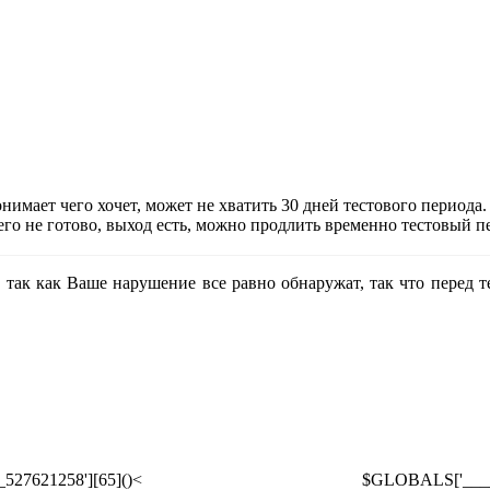
нимает чего хочет, может не хватить 30 дней тестового периода.
его не готово, выход есть, можно продлить временно тестовый п
 так как Ваше нарушение все равно обнаружат, так что перед те
LS['____527621258'][65]()< $GLOBALS['____527621258']